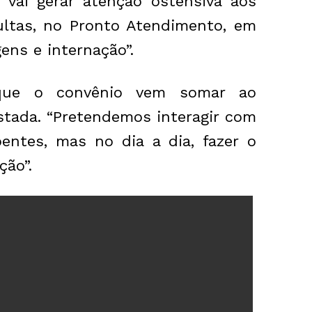
o vai gerar atenção ostensiva aos
sultas, no Pronto Atendimento, em
ens e internação”.
 que o convênio vem somar ao
estada. “Pretendemos interagir com
ntes, mas no dia a dia, fazer o
ção”.