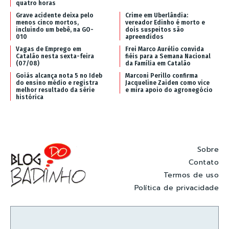
quatro horas
Grave acidente deixa pelo
Crime em Uberlândia:
menos cinco mortos,
vereador Edinho é morto e
incluindo um bebê, na GO-
dois suspeitos são
010
apreendidos
Vagas de Emprego em
Frei Marco Aurélio convida
Catalão nesta sexta-feira
fiéis para a Semana Nacional
(07/08)
da Família em Catalão
Goiás alcança nota 5 no Ideb
Marconi Perillo confirma
do ensino médio e registra
Jacqueline Zaiden como vice
melhor resultado da série
e mira apoio do agronegócio
histórica
Sobre
Contato
Termos de uso
Política de privacidade