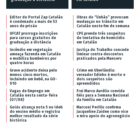
Editor do Portal Zap Catalão
Obras do “linhão” provocam
é condenado a mais de 53
mudanças no trânsito em
anos de prisão
Catalão neste fim de semana
UFCAT prorroga inscrições
CPE prende três suspeitos
para cursos gratuitos de
de tentativa de homicídio
graduação a distância
em Catalão
Incêndio em vegetação
Justiça do Trabalho concede
ameaça fazenda em Catalão
liminar contra descontos
e mobiliza bombeiros por
praticados pela Manserv
quatro horas
Grave acidente deixa pelo
Crime em Uberlândia:
menos cinco mortos,
vereador Edinho é morto e
incluindo um bebê, na GO-
dois suspeitos são
010
apreendidos
Vagas de Emprego em
Frei Marco Aurélio convida
Catalão nesta sexta-feira
fiéis para a Semana Nacional
(07/08)
da Família em Catalão
Goiás alcança nota 5 no Ideb
Marconi Perillo confirma
do ensino médio e registra
Jacqueline Zaiden como vice
melhor resultado da série
e mira apoio do agronegócio
histórica