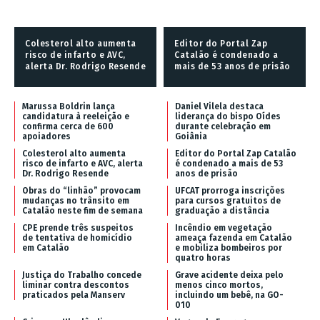
Colesterol alto aumenta
Editor do Portal Zap
risco de infarto e AVC,
Catalão é condenado a
alerta Dr. Rodrigo Resende
mais de 53 anos de prisão
Marussa Boldrin lança
Daniel Vilela destaca
candidatura à reeleição e
liderança do bispo Oídes
confirma cerca de 600
durante celebração em
apoiadores
Goiânia
Colesterol alto aumenta
Editor do Portal Zap Catalão
risco de infarto e AVC, alerta
é condenado a mais de 53
Dr. Rodrigo Resende
anos de prisão
Obras do “linhão” provocam
UFCAT prorroga inscrições
mudanças no trânsito em
para cursos gratuitos de
Catalão neste fim de semana
graduação a distância
CPE prende três suspeitos
Incêndio em vegetação
de tentativa de homicídio
ameaça fazenda em Catalão
em Catalão
e mobiliza bombeiros por
quatro horas
Justiça do Trabalho concede
Grave acidente deixa pelo
liminar contra descontos
menos cinco mortos,
praticados pela Manserv
incluindo um bebê, na GO-
010