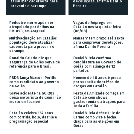
atualizar caderneta para
devoluções, afirma Danilo
prevenir o sarampo
Pereira
Pedestre morre após ser
Vagas de Emprego em
atropelado por ônibus na
Catalão nesta quinta-feira
BR-050, em Araguari
(06/08)
Multivacinação em Catalão:
Manserv tem prazo até sexta
população deve atualizar
para comprovar devoluções,
caderneta para prevenir o
afirma Danilo Pereira
sarampo
Ronaldo Caiado diz que
Daniel Vilela confirma
segurança de Goiás serve de
candidatura ao Governo de
referência para o Brasil
Goiás com aliança de 12
partidos
PSDB lança Marconi Perillo
Homem de 48 anos é preso
como candidato ao governo
por suspeita de tráfico de
de Goiás
drogas em Catalão
Grave acidente na GO-203
Festa da Amizade começa em
deixa motorista de caminhão
Catalão com shows,
morto em Ipameri
gastronomia e atrações para
toda a família
Catalão celebra 167 anos
Daniel Vilela define Luiz do
com corrida, bolo, desfile e
Carmo como vice e fecha
programação especial
chapa para as eleições em
Goiás