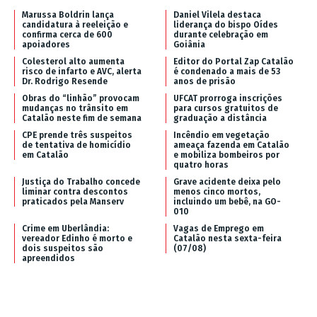
Marussa Boldrin lança
Daniel Vilela destaca
candidatura à reeleição e
liderança do bispo Oídes
confirma cerca de 600
durante celebração em
apoiadores
Goiânia
Colesterol alto aumenta
Editor do Portal Zap Catalão
risco de infarto e AVC, alerta
é condenado a mais de 53
Dr. Rodrigo Resende
anos de prisão
Obras do “linhão” provocam
UFCAT prorroga inscrições
mudanças no trânsito em
para cursos gratuitos de
Catalão neste fim de semana
graduação a distância
CPE prende três suspeitos
Incêndio em vegetação
de tentativa de homicídio
ameaça fazenda em Catalão
em Catalão
e mobiliza bombeiros por
quatro horas
Justiça do Trabalho concede
Grave acidente deixa pelo
liminar contra descontos
menos cinco mortos,
praticados pela Manserv
incluindo um bebê, na GO-
010
Crime em Uberlândia:
Vagas de Emprego em
vereador Edinho é morto e
Catalão nesta sexta-feira
dois suspeitos são
(07/08)
apreendidos