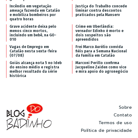
Incêndio em vegetação
Justiça do Trabalho concede
ameaça fazenda em Catalão
liminar contra descontos
e mobiliza bombeiros por
praticados pela Manserv
quatro horas
Grave acidente deixa pelo
Crime em Uberlândia:
menos cinco mortos,
vereador Edinho é morto e
incluindo um bebê, na GO-
dois suspeitos são
010
apreendidos
Vagas de Emprego em
Frei Marco Aurélio convida
Catalão nesta sexta-feira
fiéis para a Semana Nacional
(07/08)
da Família em Catalão
Goiás alcança nota 5 no Ideb
Marconi Perillo confirma
do ensino médio e registra
Jacqueline Zaiden como vice
melhor resultado da série
e mira apoio do agronegócio
histórica
Sobre
Contato
Termos de uso
Política de privacidade