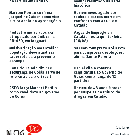
da Família em Catalão
melhor resultado da série
histórica
Marconi Perillo confirma
Homem investigado por
Jacqueline Zaiden como vice
roubos a bancos morre em
e mira apoio do agronegócio
confronto com a CPE, em
Catalão
Pedestre morre após ser
Vagas de Emprego em
atropelado por ônibus na
Catalão nesta quinta-feira
BR-050, em Araguari
(06/08)
Multivacinação em Catalão:
Manserv tem prazo até sexta
população deve atualizar
para comprovar devoluções,
caderneta para prevenir o
afirma Danilo Pereira
sarampo
Ronaldo Caiado diz que
Daniel Vilela confirma
segurança de Goiás serve de
candidatura ao Governo de
referência para o Brasil
Goiás com aliança de 12
partidos
PSDB lança Marconi Perillo
Homem de 48 anos é preso
como candidato ao governo
por suspeita de tráfico de
de Goiás
drogas em Catalão
Sobre
Contato