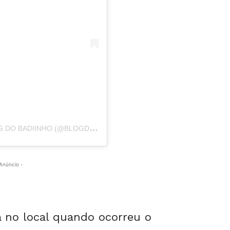
U
MA PUBLICAÇÃO COMPARTILHADA POR BLOG DO BADIINHO (@BLOGDOBADIINHO)
Anúncio -
 no local quando ocorreu o