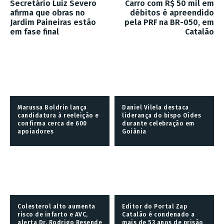
Secretário Luiz Severo
Carro com R$ 50 mil em
afirma que obras no
débitos é apreendido
Jardim Paineiras estão
pela PRF na BR-050, em
em fase final
Catalão
Marussa Boldrin lança
Daniel Vilela destaca
candidatura à reeleição e
liderança do bispo Oídes
confirma cerca de 600
durante celebração em
apoiadores
Goiânia
Colesterol alto aumenta
Editor do Portal Zap
risco de infarto e AVC,
Catalão é condenado a
alerta Dr. Rodrigo Resende
mais de 53 anos de prisão