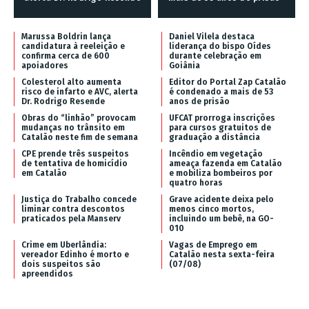
Marussa Boldrin lança
Daniel Vilela destaca
candidatura à reeleição e
liderança do bispo Oídes
confirma cerca de 600
durante celebração em
apoiadores
Goiânia
Colesterol alto aumenta
Editor do Portal Zap Catalão
risco de infarto e AVC, alerta
é condenado a mais de 53
Dr. Rodrigo Resende
anos de prisão
Obras do “linhão” provocam
UFCAT prorroga inscrições
mudanças no trânsito em
para cursos gratuitos de
Catalão neste fim de semana
graduação a distância
CPE prende três suspeitos
Incêndio em vegetação
de tentativa de homicídio
ameaça fazenda em Catalão
em Catalão
e mobiliza bombeiros por
quatro horas
Justiça do Trabalho concede
Grave acidente deixa pelo
liminar contra descontos
menos cinco mortos,
praticados pela Manserv
incluindo um bebê, na GO-
010
Crime em Uberlândia:
Vagas de Emprego em
vereador Edinho é morto e
Catalão nesta sexta-feira
dois suspeitos são
(07/08)
apreendidos