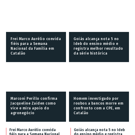
Frei Marco Aurélio convida
Goiás alcança nota 5 no
fiéis para a Semana
Ideb do ensino médio e
Nacional da Família em
registra melhor resultado
Catalão
da série histórica
Marconi Perillo confirma
Homem investigado por
Jacqueline Zaiden como
roubos a bancos morre em
vice e mira apoio do
confronto com a CPE, em
agronegócio
Catalão
Frei Marco Aurélio convida
Goiás alcança nota 5 no Ideb
fiéis para a Semana Nacional
do ensino médio e registra