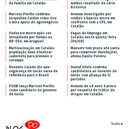
da Família em Catalão
melhor resultado da série
histórica
Marconi Perillo confirma
Homem investigado por
Jacqueline Zaiden como vice
roubos a bancos morre em
e mira apoio do agronegócio
confronto com a CPE, em
Catalão
Pedestre morre após ser
Vagas de Emprego em
atropelado por ônibus na
Catalão nesta quinta-feira
BR-050, em Araguari
(06/08)
Multivacinação em Catalão:
Manserv tem prazo até sexta
população deve atualizar
para comprovar devoluções,
caderneta para prevenir o
afirma Danilo Pereira
sarampo
Ronaldo Caiado diz que
Daniel Vilela confirma
segurança de Goiás serve de
candidatura ao Governo de
referência para o Brasil
Goiás com aliança de 12
partidos
PSDB lança Marconi Perillo
Homem de 48 anos é preso
como candidato ao governo
por suspeita de tráfico de
de Goiás
drogas em Catalão
Sobre