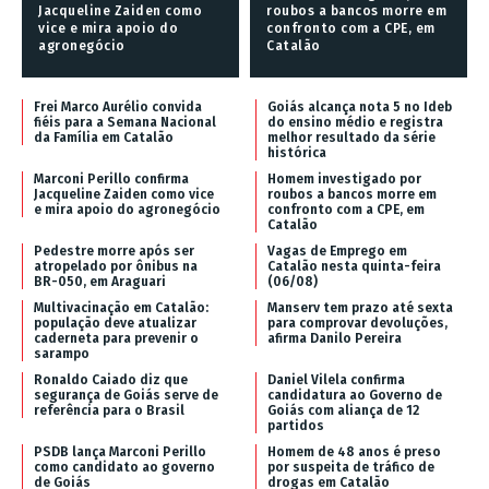
Jacqueline Zaiden como
roubos a bancos morre em
vice e mira apoio do
confronto com a CPE, em
agronegócio
Catalão
Frei Marco Aurélio convida
Goiás alcança nota 5 no Ideb
fiéis para a Semana Nacional
do ensino médio e registra
da Família em Catalão
melhor resultado da série
histórica
Marconi Perillo confirma
Homem investigado por
Jacqueline Zaiden como vice
roubos a bancos morre em
e mira apoio do agronegócio
confronto com a CPE, em
Catalão
Pedestre morre após ser
Vagas de Emprego em
atropelado por ônibus na
Catalão nesta quinta-feira
BR-050, em Araguari
(06/08)
Multivacinação em Catalão:
Manserv tem prazo até sexta
população deve atualizar
para comprovar devoluções,
caderneta para prevenir o
afirma Danilo Pereira
sarampo
Ronaldo Caiado diz que
Daniel Vilela confirma
segurança de Goiás serve de
candidatura ao Governo de
referência para o Brasil
Goiás com aliança de 12
partidos
PSDB lança Marconi Perillo
Homem de 48 anos é preso
como candidato ao governo
por suspeita de tráfico de
de Goiás
drogas em Catalão