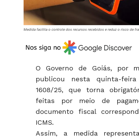
Medida facilita o controle dos recursos recebidos e reduz o risco de f
O Governo de Goiás, por me
publicou nesta quinta-feir
1608/25, que torna obrigató
feitas por meio de pagam
documento fiscal correspond
ICMS.
Assim, a medida represent