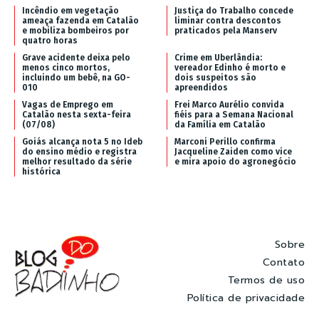
Incêndio em vegetação
Justiça do Trabalho concede
ameaça fazenda em Catalão
liminar contra descontos
e mobiliza bombeiros por
praticados pela Manserv
quatro horas
Grave acidente deixa pelo
Crime em Uberlândia:
menos cinco mortos,
vereador Edinho é morto e
incluindo um bebê, na GO-
dois suspeitos são
010
apreendidos
Vagas de Emprego em
Frei Marco Aurélio convida
Catalão nesta sexta-feira
fiéis para a Semana Nacional
(07/08)
da Família em Catalão
Goiás alcança nota 5 no Ideb
Marconi Perillo confirma
do ensino médio e registra
Jacqueline Zaiden como vice
melhor resultado da série
e mira apoio do agronegócio
histórica
Sobre
Contato
Termos de uso
Política de privacidade