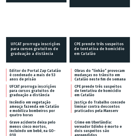
UFCAT prorroga inscrições
CPE prende três suspeitos
para cursos gratuitos de
de tentativa de homicídio
graduação a distância
em Catalão
Editor do Portal Zap Catalão
Obras do “linhão” provocam
é condenado a mais de 53
mudanças no trânsito em
anos de prisão
Catalão neste fim de semana
UFCAT prorroga inscrições
CPE prende três suspeitos
para cursos gratuitos de
de tentativa de homicídio
graduação a distância
em Catalão
Incêndio em vegetação
Justiça do Trabalho concede
ameaça fazenda em Catalão
liminar contra descontos
e mobiliza bombeiros por
praticados pela Manserv
quatro horas
Grave acidente deixa pelo
Crime em Uberlândia:
menos cinco mortos,
vereador Edinho é morto e
incluindo um bebê, na GO-
dois suspeitos são
010
apreendidos