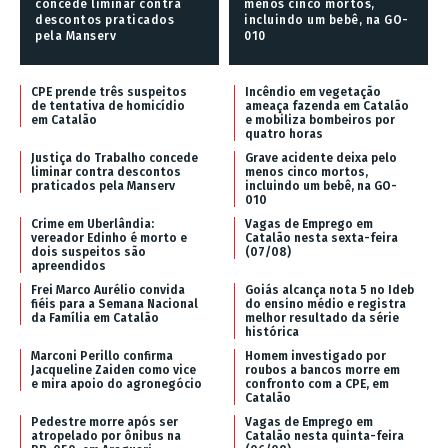
concede liminar contra
menos cinco mortos,
descontos praticados
incluindo um bebê, na GO-
pela Manserv
010
CPE prende três suspeitos
Incêndio em vegetação
de tentativa de homicídio
ameaça fazenda em Catalão
em Catalão
e mobiliza bombeiros por
quatro horas
Justiça do Trabalho concede
Grave acidente deixa pelo
liminar contra descontos
menos cinco mortos,
praticados pela Manserv
incluindo um bebê, na GO-
010
Crime em Uberlândia:
Vagas de Emprego em
vereador Edinho é morto e
Catalão nesta sexta-feira
dois suspeitos são
(07/08)
apreendidos
Frei Marco Aurélio convida
Goiás alcança nota 5 no Ideb
fiéis para a Semana Nacional
do ensino médio e registra
da Família em Catalão
melhor resultado da série
histórica
Marconi Perillo confirma
Homem investigado por
Jacqueline Zaiden como vice
roubos a bancos morre em
e mira apoio do agronegócio
confronto com a CPE, em
Catalão
Pedestre morre após ser
Vagas de Emprego em
atropelado por ônibus na
Catalão nesta quinta-feira