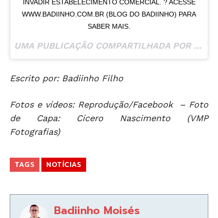
INVADIR ESTABELECIMENTO COMERCIAL. ? ACESSE
WWW.BADIINHO.COM.BR (BLOG DO BADIINHO) PARA
SABER MAIS.
UMA PUBLICAÇÃO COMPARTILHADA POR
BLOG 
Escrito por: Badiinho Filho
Fotos e vídeos: Reprodução/Facebook – Foto
de Capa: Cícero Nascimento (VMP
Fotografias)
TAGS
NOTÍCIAS
Badiinho Moisés