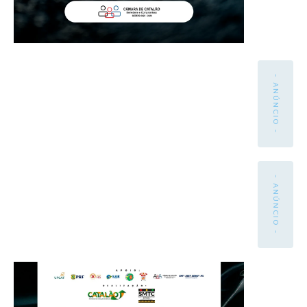
- ANÚNCIO -
- ANÚNCIO -