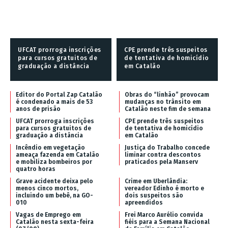
UFCAT prorroga inscrições
CPE prende três suspeitos
para cursos gratuitos de
de tentativa de homicídio
graduação a distância
em Catalão
Editor do Portal Zap Catalão
Obras do “linhão” provocam
é condenado a mais de 53
mudanças no trânsito em
anos de prisão
Catalão neste fim de semana
UFCAT prorroga inscrições
CPE prende três suspeitos
para cursos gratuitos de
de tentativa de homicídio
graduação a distância
em Catalão
Incêndio em vegetação
Justiça do Trabalho concede
ameaça fazenda em Catalão
liminar contra descontos
e mobiliza bombeiros por
praticados pela Manserv
quatro horas
Grave acidente deixa pelo
Crime em Uberlândia:
menos cinco mortos,
vereador Edinho é morto e
incluindo um bebê, na GO-
dois suspeitos são
010
apreendidos
Vagas de Emprego em
Frei Marco Aurélio convida
Catalão nesta sexta-feira
fiéis para a Semana Nacional