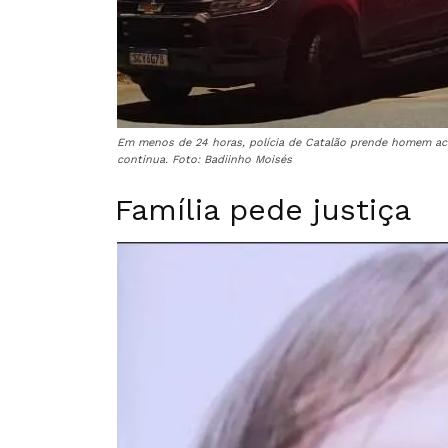
Em menos de 24 horas, polícia de Catalão prende homem acu
continua. Foto: Badiinho Moisés
Família pede justiça