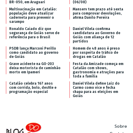
BR-050, em Araguari
(06/08)
Multivacinação em Catalão:
Manserv tem prazo até sexta
população deve atualizar
para comprovar devoluções,
caderneta para prevenir o
afirma Danilo Pereira
sarampo
Ronaldo Caiado diz que
Daniel Vilela confirma
segurança de Goiás serve de
candidatura ao Governo de
referência para o Brasil
Goiás com aliança de 12
partidos
PSDB lança Marconi Perillo
Homem de 48 anos é preso
como candidato ao governo
por suspeita de tráfico de
de Goiás
drogas em Catalão
Grave acidente na GO-203
Festa da Amizade começa em
deixa motorista de caminhão
Catalão com shows,
morto em Ipameri
gastronomia e atrações para
toda a família
Catalão celebra 167 anos
Daniel Vilela define Luiz do
com corrida, bolo, desfile e
Carmo como vice e fecha
programação especial
chapa para as eleições em
Goiás
Sobre