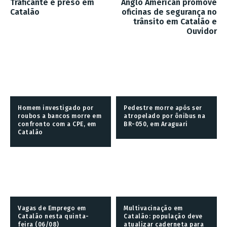
Traficante é preso em
Anglo American promove
Catalão
oficinas de segurança no
trânsito em Catalão e
Ouvidor
Homem investigado por
Pedestre morre após ser
roubos a bancos morre em
atropelado por ônibus na
confronto com a CPE, em
BR-050, em Araguari
Catalão
Vagas de Emprego em
Multivacinação em
Catalão nesta quinta-
Catalão: população deve
feira (06/08)
atualizar caderneta para