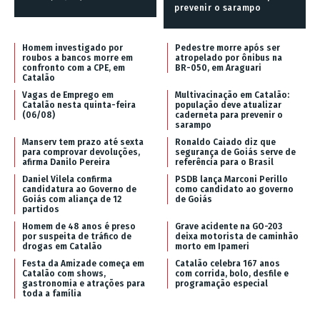
prevenir o sarampo
Homem investigado por
Pedestre morre após ser
roubos a bancos morre em
atropelado por ônibus na
confronto com a CPE, em
BR-050, em Araguari
Catalão
Vagas de Emprego em
Multivacinação em Catalão:
Catalão nesta quinta-feira
população deve atualizar
(06/08)
caderneta para prevenir o
sarampo
Manserv tem prazo até sexta
Ronaldo Caiado diz que
para comprovar devoluções,
segurança de Goiás serve de
afirma Danilo Pereira
referência para o Brasil
Daniel Vilela confirma
PSDB lança Marconi Perillo
candidatura ao Governo de
como candidato ao governo
Goiás com aliança de 12
de Goiás
partidos
Homem de 48 anos é preso
Grave acidente na GO-203
por suspeita de tráfico de
deixa motorista de caminhão
drogas em Catalão
morto em Ipameri
Festa da Amizade começa em
Catalão celebra 167 anos
Catalão com shows,
com corrida, bolo, desfile e
gastronomia e atrações para
programação especial
toda a família