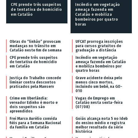
CPE prende três suspeitos
Incêndio em vegetação
de tentativa de homicídio
ameaça fazenda em
em Catalão
Catalão e mobiliza
bombeiros por quatro
horas
Obras do “linhão” provocam
UFCAT prorroga inscrições
mudanças no trânsito em
para cursos gratuitos de
Catalão neste fim de semana
graduação a distância
CPE prende três suspeitos
Incêndio em vegetação
de tentativa de homicídio
ameaça fazenda em Catalão
em Catalão
e mobiliza bombeiros por
quatro horas
Justiça do Trabalho concede
Grave acidente deixa pelo
liminar contra descontos
menos cinco mortos,
praticados pela Manserv
incluindo um bebê, na GO-
010
Crime em Uberlândia:
Vagas de Emprego em
vereador Edinho é morto e
Catalão nesta sexta-feira
dois suspeitos são
(07/08)
apreendidos
Frei Marco Aurélio convida
Goiás alcança nota 5 no Ideb
fiéis para a Semana Nacional
do ensino médio e registra
da Família em Catalão
melhor resultado da série
histórica