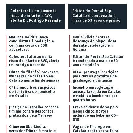
Colesterol alto aumenta
Editor do Portal Zap
risco de infarto e AVC,
Catalão é condenado a
alerta Dr. Rodrigo Resende
mais de 53 anos de prisão
Marussa Boldrin lança
Daniel Vilela destaca
candidatura à reeleição e
liderança do bispo Oídes
confirma cerca de 600
durante celebração em
apoiadores
Goiânia
Colesterol alto aumenta
Editor do Portal Zap Catalão
risco de infarto e AVC, alerta
é condenado a mais de 53
Dr. Rodrigo Resende
anos de prisão
Obras do “linhão” provocam
UFCAT prorroga inscrições
mudanças no trânsito em
para cursos gratuitos de
Catalão neste fim de semana
graduação a distância
CPE prende três suspeitos
Incêndio em vegetação
de tentativa de homicídio
ameaça fazenda em Catalão
em Catalão
e mobiliza bombeiros por
quatro horas
Justiça do Trabalho concede
Grave acidente deixa pelo
liminar contra descontos
menos cinco mortos,
praticados pela Manserv
incluindo um bebê, na GO-
010
Crime em Uberlândia:
Vagas de Emprego em
vereador Edinho é morto e
Catalão nesta sexta-feira