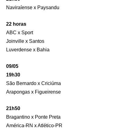
Naviraíense x Paysandu
22 horas
ABC x Sport
Joinville x Santos
Luverdense x Bahia
09/05
19h30
São Bernardo x Criciúma
Arapongas x Figueirense
21h50
Bragantino x Ponte Preta
América-RN x Atlético-PR