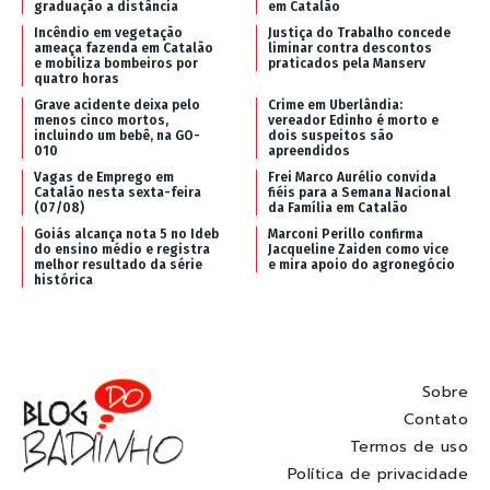
graduação a distância
em Catalão
Incêndio em vegetação
Justiça do Trabalho concede
ameaça fazenda em Catalão
liminar contra descontos
e mobiliza bombeiros por
praticados pela Manserv
quatro horas
Grave acidente deixa pelo
Crime em Uberlândia:
menos cinco mortos,
vereador Edinho é morto e
incluindo um bebê, na GO-
dois suspeitos são
010
apreendidos
Vagas de Emprego em
Frei Marco Aurélio convida
Catalão nesta sexta-feira
fiéis para a Semana Nacional
(07/08)
da Família em Catalão
Goiás alcança nota 5 no Ideb
Marconi Perillo confirma
do ensino médio e registra
Jacqueline Zaiden como vice
melhor resultado da série
e mira apoio do agronegócio
histórica
Sobre
Contato
Termos de uso
Política de privacidade