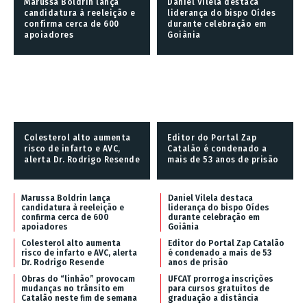
Marussa Boldrin lança
Daniel Vilela destaca
candidatura à reeleição e
liderança do bispo Oídes
confirma cerca de 600
durante celebração em
apoiadores
Goiânia
Colesterol alto aumenta
Editor do Portal Zap
risco de infarto e AVC,
Catalão é condenado a
alerta Dr. Rodrigo Resende
mais de 53 anos de prisão
Marussa Boldrin lança
Daniel Vilela destaca
candidatura à reeleição e
liderança do bispo Oídes
confirma cerca de 600
durante celebração em
apoiadores
Goiânia
Colesterol alto aumenta
Editor do Portal Zap Catalão
risco de infarto e AVC, alerta
é condenado a mais de 53
Dr. Rodrigo Resende
anos de prisão
Obras do “linhão” provocam
UFCAT prorroga inscrições
mudanças no trânsito em
para cursos gratuitos de
Catalão neste fim de semana
graduação a distância