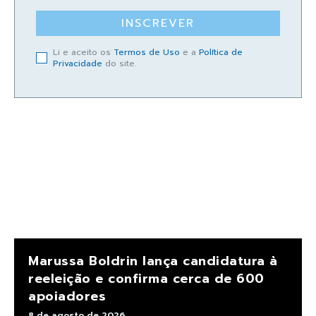
INSCREVER
Li e aceito os
Termos de Uso
e a
Política de
Privacidade
do site.
Marussa Boldrin lança candidatura à
reeleição e confirma cerca de 600
apoiadores
8 de agosto de 2026