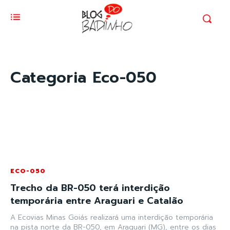
Categoria
Eco-050
ECO-050
Trecho da BR-050 terá interdição
temporária entre Araguari e Catalão
A Ecovias Minas Goiás realizará uma interdição temporária
na pista norte da BR-050, em Araguari (MG), entre os dias