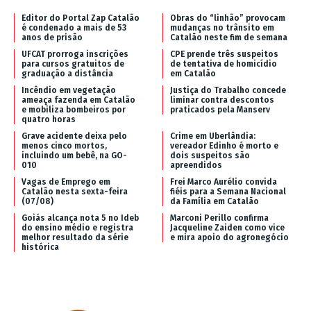
Editor do Portal Zap Catalão
Obras do “linhão” provocam
é condenado a mais de 53
mudanças no trânsito em
anos de prisão
Catalão neste fim de semana
UFCAT prorroga inscrições
CPE prende três suspeitos
para cursos gratuitos de
de tentativa de homicídio
graduação a distância
em Catalão
Incêndio em vegetação
Justiça do Trabalho concede
ameaça fazenda em Catalão
liminar contra descontos
e mobiliza bombeiros por
praticados pela Manserv
quatro horas
Grave acidente deixa pelo
Crime em Uberlândia:
menos cinco mortos,
vereador Edinho é morto e
incluindo um bebê, na GO-
dois suspeitos são
010
apreendidos
Vagas de Emprego em
Frei Marco Aurélio convida
Catalão nesta sexta-feira
fiéis para a Semana Nacional
(07/08)
da Família em Catalão
Goiás alcança nota 5 no Ideb
Marconi Perillo confirma
do ensino médio e registra
Jacqueline Zaiden como vice
melhor resultado da série
e mira apoio do agronegócio
histórica