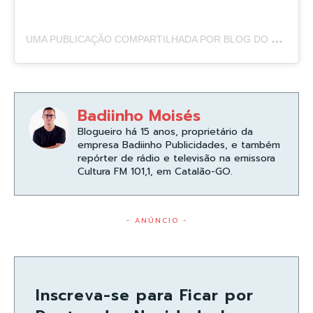
U
MA PUBLICAÇÃO COMPARTILHADA POR BLOG DO BADIINHO (@BLOGDOBADIINHO)
Badiinho Moisés
Blogueiro há 15 anos, proprietário da
empresa Badiinho Publicidades, e também
repórter de rádio e televisão na emissora
Cultura FM 101,1, em Catalão-GO.
- ANÚNCIO -
Inscreva-se para Ficar por