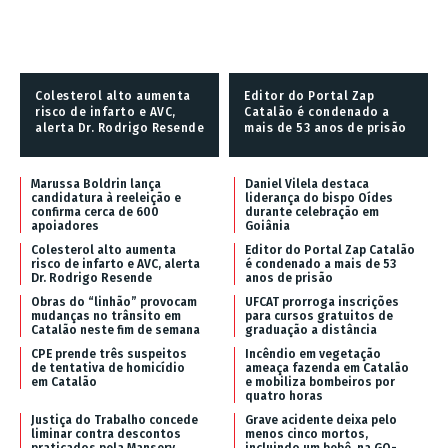
Colesterol alto aumenta
Editor do Portal Zap
risco de infarto e AVC,
Catalão é condenado a
alerta Dr. Rodrigo Resende
mais de 53 anos de prisão
Marussa Boldrin lança
Daniel Vilela destaca
candidatura à reeleição e
liderança do bispo Oídes
confirma cerca de 600
durante celebração em
apoiadores
Goiânia
Colesterol alto aumenta
Editor do Portal Zap Catalão
risco de infarto e AVC, alerta
é condenado a mais de 53
Dr. Rodrigo Resende
anos de prisão
Obras do “linhão” provocam
UFCAT prorroga inscrições
mudanças no trânsito em
para cursos gratuitos de
Catalão neste fim de semana
graduação a distância
CPE prende três suspeitos
Incêndio em vegetação
de tentativa de homicídio
ameaça fazenda em Catalão
em Catalão
e mobiliza bombeiros por
quatro horas
Justiça do Trabalho concede
Grave acidente deixa pelo
liminar contra descontos
menos cinco mortos,