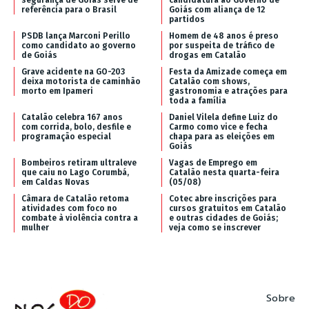
referência para o Brasil
Goiás com aliança de 12
partidos
PSDB lança Marconi Perillo
Homem de 48 anos é preso
como candidato ao governo
por suspeita de tráfico de
de Goiás
drogas em Catalão
Grave acidente na GO-203
Festa da Amizade começa em
deixa motorista de caminhão
Catalão com shows,
morto em Ipameri
gastronomia e atrações para
toda a família
Catalão celebra 167 anos
Daniel Vilela define Luiz do
com corrida, bolo, desfile e
Carmo como vice e fecha
programação especial
chapa para as eleições em
Goiás
Bombeiros retiram ultraleve
Vagas de Emprego em
que caiu no Lago Corumbá,
Catalão nesta quarta-feira
em Caldas Novas
(05/08)
Câmara de Catalão retoma
Cotec abre inscrições para
atividades com foco no
cursos gratuitos em Catalão
combate à violência contra a
e outras cidades de Goiás;
mulher
veja como se inscrever
Sobre