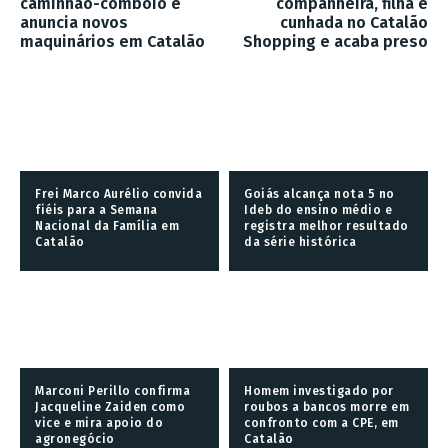
caminhão-comboio e
companheira, filha e
anuncia novos
cunhada no Catalão
maquinários em Catalão
Shopping e acaba preso
Frei Marco Aurélio convida
Goiás alcança nota 5 no
fiéis para a Semana
Ideb do ensino médio e
Nacional da Família em
registra melhor resultado
Catalão
da série histórica
Marconi Perillo confirma
Homem investigado por
Jacqueline Zaiden como
roubos a bancos morre em
vice e mira apoio do
confronto com a CPE, em
agronegócio
Catalão