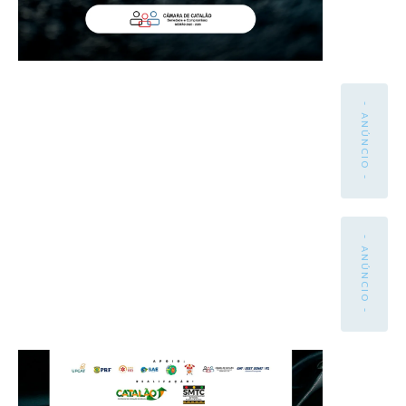
- ANÚNCIO -
- ANÚNCIO -