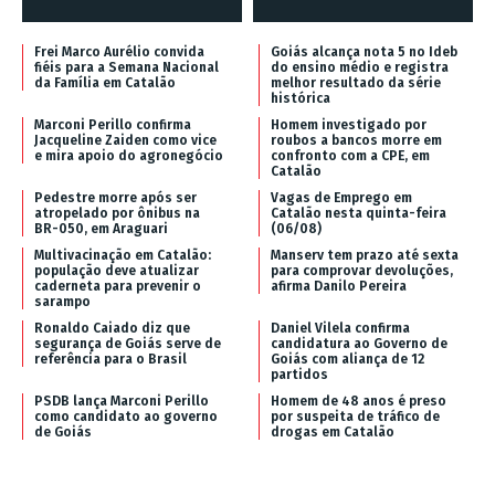
Frei Marco Aurélio convida
Goiás alcança nota 5 no Ideb
fiéis para a Semana Nacional
do ensino médio e registra
da Família em Catalão
melhor resultado da série
histórica
Marconi Perillo confirma
Homem investigado por
Jacqueline Zaiden como vice
roubos a bancos morre em
e mira apoio do agronegócio
confronto com a CPE, em
Catalão
Pedestre morre após ser
Vagas de Emprego em
atropelado por ônibus na
Catalão nesta quinta-feira
BR-050, em Araguari
(06/08)
Multivacinação em Catalão:
Manserv tem prazo até sexta
população deve atualizar
para comprovar devoluções,
caderneta para prevenir o
afirma Danilo Pereira
sarampo
Ronaldo Caiado diz que
Daniel Vilela confirma
segurança de Goiás serve de
candidatura ao Governo de
referência para o Brasil
Goiás com aliança de 12
partidos
PSDB lança Marconi Perillo
Homem de 48 anos é preso
como candidato ao governo
por suspeita de tráfico de
de Goiás
drogas em Catalão