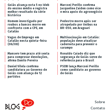
Goiás alcança nota 5 no Ideb
Marconi Perillo confirma
do ensino médio e registra
Jacqueline Zaiden como vice
melhor resultado da série
e mira apoio do agronegócio
histórica
Homem investigado por
Pedestre morre após ser
roubos a bancos morre em
atropelado por ônibus na
confronto com a CPE, em
BR-050, em Araguari
Catalão
Vagas de Emprego em
Multivacinação em Catalão:
Catalão nesta quinta-feira
população deve atualizar
(06/08)
caderneta para prevenir o
sarampo
Manserv tem prazo até sexta
Ronaldo Caiado diz que
para comprovar devoluções,
segurança de Goiás serve de
afirma Danilo Pereira
referência para o Brasil
Daniel Vilela confirma
PSDB lança Marconi Perillo
candidatura ao Governo de
como candidato ao governo
Goiás com aliança de 12
de Goiás
partidos
Sobre
Contato