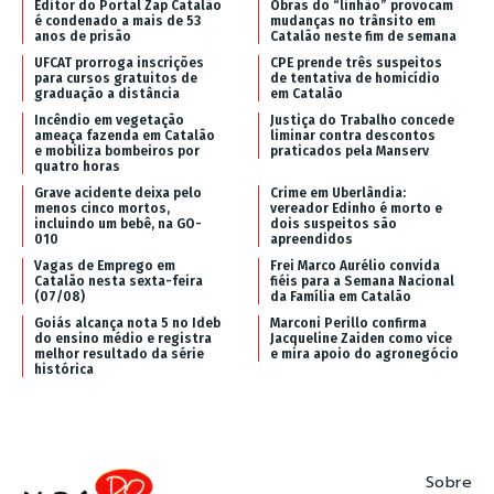
Editor do Portal Zap Catalão
Obras do “linhão” provocam
é condenado a mais de 53
mudanças no trânsito em
anos de prisão
Catalão neste fim de semana
UFCAT prorroga inscrições
CPE prende três suspeitos
para cursos gratuitos de
de tentativa de homicídio
graduação a distância
em Catalão
Incêndio em vegetação
Justiça do Trabalho concede
ameaça fazenda em Catalão
liminar contra descontos
e mobiliza bombeiros por
praticados pela Manserv
quatro horas
Grave acidente deixa pelo
Crime em Uberlândia:
menos cinco mortos,
vereador Edinho é morto e
incluindo um bebê, na GO-
dois suspeitos são
010
apreendidos
Vagas de Emprego em
Frei Marco Aurélio convida
Catalão nesta sexta-feira
fiéis para a Semana Nacional
(07/08)
da Família em Catalão
Goiás alcança nota 5 no Ideb
Marconi Perillo confirma
do ensino médio e registra
Jacqueline Zaiden como vice
melhor resultado da série
e mira apoio do agronegócio
histórica
Sobre