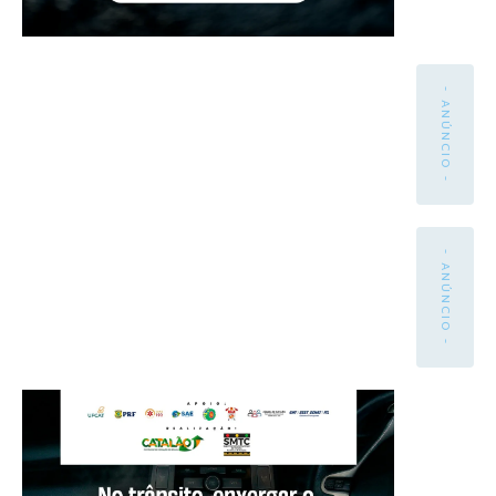
- ANÚNCIO -
- ANÚNCIO -