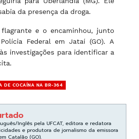
guiria para Uberlândia (MG). Ele
sabia da presença da droga.
lagrante e o encaminhou, junto
olícia Federal em Jataí (GO). A
s investigações para identificar a
ita.
A DE COCAÍNA NA BR-364
urtado
uguês/Inglês pela UFCAT, editora e redatora
icidades e produtora de jornalismo da emissora
 em Catalão (GO).