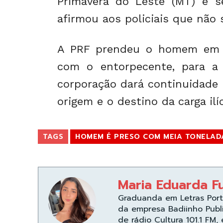
Primavera do Leste (MT) e se
afirmou aos policiais que não 
A PRF prendeu o homem em f
com o entorpecente, para a P
corporação dará continuidade à
origem e o destino da carga ilíc
TAGS
HOMEM É PRESO COM MEIA TONELAD
Maria Eduarda F
Graduanda em Letras Port
da empresa Badiinho Publ
de rádio Cultura 101.1 FM,