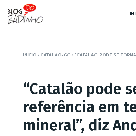
IN
INÍCIO
CATALÃO-GO
“CATALÃO PODE SE TORNAR
- 
“Catalão pode s
referência em t
mineral”, diz And