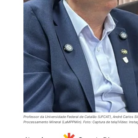
Professor da Universidade Federal de Catalão (UFCAT), André Carlos 
Processamento Mineral (LaMPPMin). Foto: Captura de tela/Vídeo: Insta