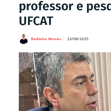
professor e pes
UFCAT
Badiinho Moisés
23/08/2025