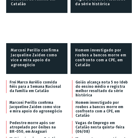
Catalão
da série histórica
Marconi Perillo confirma
Homem investigado por
Jacqueline Zaiden como
roubos a bancos morre em
vice e mira apoio do
confronto com a CPE, em
agronegócio
Catalão
Frei Marco Aurélio convida
Goiás alcança nota 5 no Ideb
fiéis para a Semana Nacional
do ensino médio e registra
da Família em Catalão
melhor resultado da série
histórica
Marconi Perillo confirma
Homem investigado por
Jacqueline Zaiden como vice
roubos a bancos morre em
e mira apoio do agronegócio
confronto com a CPE, em
Catalão
Pedestre morre após ser
Vagas de Emprego em
atropelado por ônibus na
Catalão nesta quinta-feira
BR-050, em Araguari
(06/08)