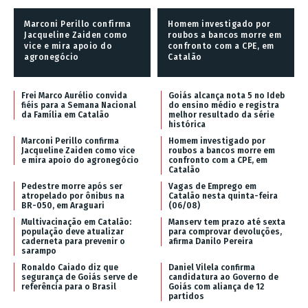
Marconi Perillo confirma
Homem investigado por
Jacqueline Zaiden como
roubos a bancos morre em
vice e mira apoio do
confronto com a CPE, em
agronegócio
Catalão
Frei Marco Aurélio convida
Goiás alcança nota 5 no Ideb
fiéis para a Semana Nacional
do ensino médio e registra
da Família em Catalão
melhor resultado da série
histórica
Marconi Perillo confirma
Homem investigado por
Jacqueline Zaiden como vice
roubos a bancos morre em
e mira apoio do agronegócio
confronto com a CPE, em
Catalão
Pedestre morre após ser
Vagas de Emprego em
atropelado por ônibus na
Catalão nesta quinta-feira
BR-050, em Araguari
(06/08)
Multivacinação em Catalão:
Manserv tem prazo até sexta
população deve atualizar
para comprovar devoluções,
caderneta para prevenir o
afirma Danilo Pereira
sarampo
Ronaldo Caiado diz que
Daniel Vilela confirma
segurança de Goiás serve de
candidatura ao Governo de
referência para o Brasil
Goiás com aliança de 12
partidos