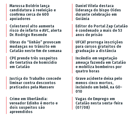
Marussa Boldrin lança
Daniel Vilela destaca
candidatura à reeleição e
liderança do bispo Oídes
confirma cerca de 600
durante celebração em
apoiadores
Goiânia
Colesterol alto aumenta
Editor do Portal Zap Catalão
risco de infarto e AVC, alerta
é condenado a mais de 53
Dr. Rodrigo Resende
anos de prisão
Obras do “linhão” provocam
UFCAT prorroga inscrições
mudanças no trânsito em
para cursos gratuitos de
Catalão neste fim de semana
graduação a distância
CPE prende três suspeitos
Incêndio em vegetação
de tentativa de homicídio
ameaça fazenda em Catalão
em Catalão
e mobiliza bombeiros por
quatro horas
Justiça do Trabalho concede
Grave acidente deixa pelo
liminar contra descontos
menos cinco mortos,
praticados pela Manserv
incluindo um bebê, na GO-
010
Crime em Uberlândia:
Vagas de Emprego em
vereador Edinho é morto e
Catalão nesta sexta-feira
dois suspeitos são
(07/08)
apreendidos