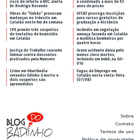
risco de infarto e AVC, alerta
é condenado a mais de 53
Dr. Rodrigo Resende
anos de prisão
Obras do “linhão” provocam
UFCAT prorroga inscrições
mudanças no trânsito em
para cursos gratuitos de
Catalão neste fim de semana
graduação a distância
CPE prende três suspeitos
Incêndio em vegetação
de tentativa de homicídio
ameaça fazenda em Catalão
em Catalão
e mobiliza bombeiros por
quatro horas
Justiça do Trabalho concede
Grave acidente deixa pelo
liminar contra descontos
menos cinco mortos,
praticados pela Manserv
incluindo um bebê, na GO-
010
Crime em Uberlândia:
Vagas de Emprego em
vereador Edinho é morto e
Catalão nesta sexta-feira
dois suspeitos são
(07/08)
apreendidos
Sobre
Contato
Termos de uso
Política de privacidade