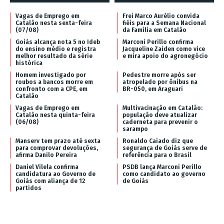
Vagas de Emprego em
Frei Marco Aurélio convida
Catalão nesta sexta-feira
fiéis para a Semana Nacional
(07/08)
da Família em Catalão
Goiás alcança nota 5 no Ideb
Marconi Perillo confirma
do ensino médio e registra
Jacqueline Zaiden como vice
melhor resultado da série
e mira apoio do agronegócio
histórica
Homem investigado por
Pedestre morre após ser
roubos a bancos morre em
atropelado por ônibus na
confronto com a CPE, em
BR-050, em Araguari
Catalão
Vagas de Emprego em
Multivacinação em Catalão:
Catalão nesta quinta-feira
população deve atualizar
(06/08)
caderneta para prevenir o
sarampo
Manserv tem prazo até sexta
Ronaldo Caiado diz que
para comprovar devoluções,
segurança de Goiás serve de
afirma Danilo Pereira
referência para o Brasil
Daniel Vilela confirma
PSDB lança Marconi Perillo
candidatura ao Governo de
como candidato ao governo
Goiás com aliança de 12
de Goiás
partidos