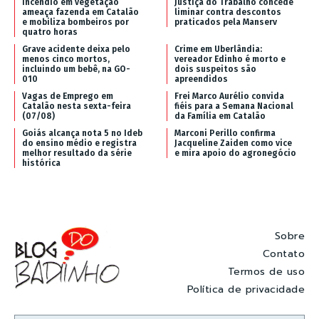
Incêndio em vegetação
Justiça do Trabalho concede
ameaça fazenda em Catalão
liminar contra descontos
e mobiliza bombeiros por
praticados pela Manserv
quatro horas
Grave acidente deixa pelo
Crime em Uberlândia:
menos cinco mortos,
vereador Edinho é morto e
incluindo um bebê, na GO-
dois suspeitos são
010
apreendidos
Vagas de Emprego em
Frei Marco Aurélio convida
Catalão nesta sexta-feira
fiéis para a Semana Nacional
(07/08)
da Família em Catalão
Goiás alcança nota 5 no Ideb
Marconi Perillo confirma
do ensino médio e registra
Jacqueline Zaiden como vice
melhor resultado da série
e mira apoio do agronegócio
histórica
Sobre
Contato
Termos de uso
Política de privacidade