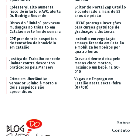
Colesterol alto aumenta
Editor do Portal Zap Catalão
risco de infarto e AVC, alerta
é condenado a mais de 53
Dr. Rodrigo Resende
anos de prisão
Obras do “linhão” provocam
UFCAT prorroga inscrições
mudanças no trânsito em
para cursos gratuitos de
Catalão neste fim de semana
graduação a distância
CPE prende três suspeitos
Incêndio em vegetação
de tentativa de homicídio
ameaça fazenda em Catalão
em Catalão
e mobiliza bombeiros por
quatro horas
Justiça do Trabalho concede
Grave acidente deixa pelo
liminar contra descontos
menos cinco mortos,
praticados pela Manserv
incluindo um bebê, na GO-
010
Crime em Uberlândia:
Vagas de Emprego em
vereador Edinho é morto e
Catalão nesta sexta-feira
dois suspeitos são
(07/08)
apreendidos
Sobre
Contato