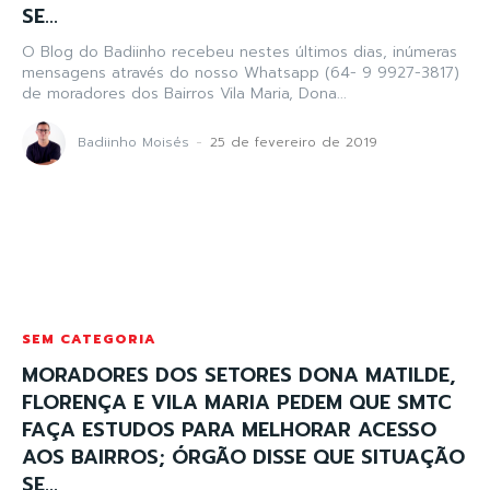
SE...
O Blog do Badiinho recebeu nestes últimos dias, inúmeras
mensagens através do nosso Whatsapp (64- 9 9927-3817)
de moradores dos Bairros Vila Maria, Dona...
Badiinho Moisés
-
25 de fevereiro de 2019
SEM CATEGORIA
MORADORES DOS SETORES DONA MATILDE,
FLORENÇA E VILA MARIA PEDEM QUE SMTC
FAÇA ESTUDOS PARA MELHORAR ACESSO
AOS BAIRROS; ÓRGÃO DISSE QUE SITUAÇÃO
SE...