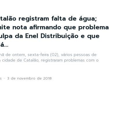
talão registram falta de água;
mite nota afirmando que problema
ulpa da Enel Distribuição e que
...
hã de ontem, sexta-feira (02), vários pessoas de
a cidade de Catalão, registraram problemas com o
s
-
3 de novembro de 2018