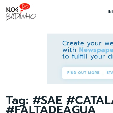
IN
Tag:
#SAE #CATA
#FALTADEÁGUA