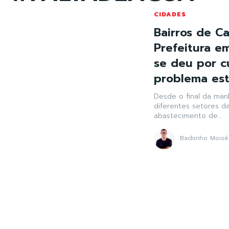
CIDADES
Bairros de Ca
Prefeitura e
se deu por c
problema está
Desde o final da man
diferentes setores d
abastecimento de...
Badiinho Moisé