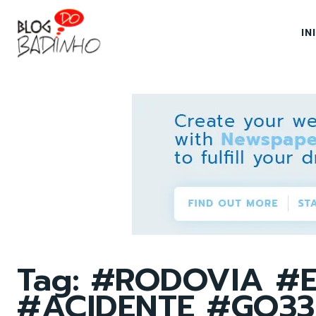
IN
Tag:
#RODOVIA #E
#ACIDENTE #GO3