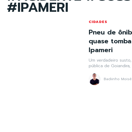
#IPAMERI
CIDADES
Pneu de ônib
quase tomba
Ipameri
Um verdadeiro susto,
pública de Goiandira,
Badiinho Moisé