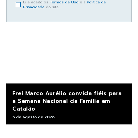
Li e aceito os
Termos de Uso
e a
Política de
Privacidade
do site.
Frei Marco Aurélio convida fiéis para
a Semana Nacional da Família em
Catalão
6 de agosto de 2026