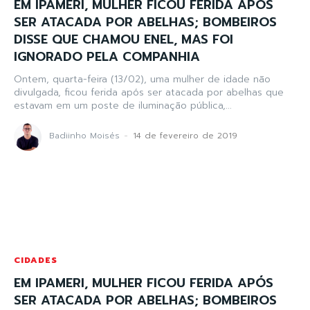
EM IPAMERI, MULHER FICOU FERIDA APÓS
SER ATACADA POR ABELHAS; BOMBEIROS
DISSE QUE CHAMOU ENEL, MAS FOI
IGNORADO PELA COMPANHIA
Ontem, quarta-feira (13/02), uma mulher de idade não
divulgada, ficou ferida após ser atacada por abelhas que
estavam em um poste de iluminação pública,...
Badiinho Moisés
-
14 de fevereiro de 2019
CIDADES
EM IPAMERI, MULHER FICOU FERIDA APÓS
SER ATACADA POR ABELHAS; BOMBEIROS