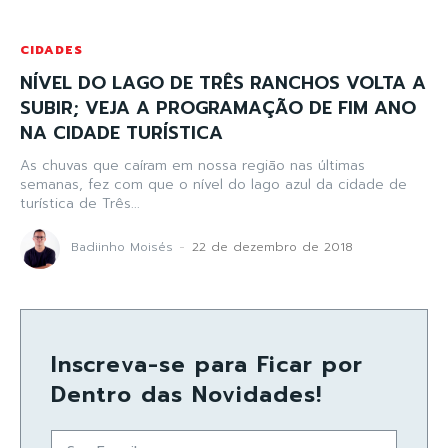
CIDADES
NÍVEL DO LAGO DE TRÊS RANCHOS VOLTA A
SUBIR; VEJA A PROGRAMAÇÃO DE FIM ANO
NA CIDADE TURÍSTICA
As chuvas que caíram em nossa região nas últimas
semanas, fez com que o nível do lago azul da cidade de
turística de Três...
Badiinho Moisés
-
22 de dezembro de 2018
Inscreva-se para Ficar por
Dentro das Novidades!