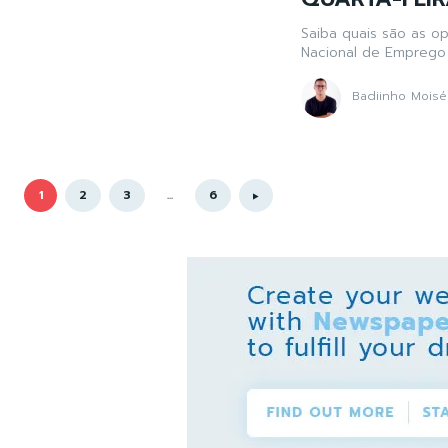
Saiba quais são as o
Nacional de Emprego 
Badiinho Moisé
1
2
3
...
6