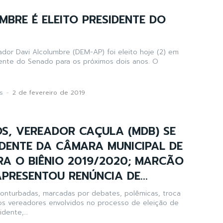
MBRE É ELEITO PRESIDENTE DO
dor Davi Alcolumbre (DEM-AP) foi eleito hoje (2) em
dente do Senado para os próximos dois anos. O
s
-
2 de fevereiro de 2019
S, VEREADOR CAÇULA (MDB) SE
DENTE DA CÂMARA MUNICIPAL DE
A O BIÊNIO 2019/2020; MARCÃO
PRESENTOU RENÚNCIA DE...
onturbadas, marcadas por debates, polêmicas, troca
os vereadores envolvidos no processo de eleição de
dente,...