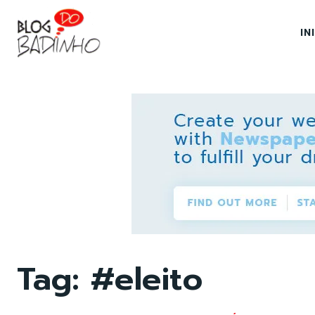
IN
Tag:
#eleito