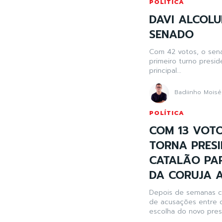
POLÍTICA
DAVI ALCOLU
SENADO
Com 42 votos, o sena
primeiro turno presi
principal...
Badiinho Moisé
POLÍTICA
COM 13 VOTO
TORNA PRESI
CATALÃO PAR
DA CORUJA A
Depois de semanas c
de acusações entre 
escolha do novo presi