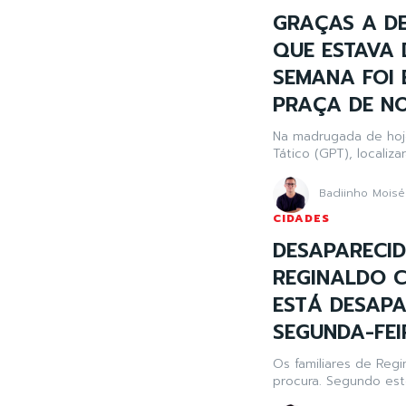
GRAÇAS A D
QUE ESTAVA 
SEMANA FOI
PRAÇA DE NO
Na madrugada de hoje,
Tático (GPT), localiz
Badiinho Moisé
CIDADES
DESAPARECID
REGINALDO C
ESTÁ DESAPA
SEGUNDA-FEIR
Os familiares de Reg
procura. Segundo est