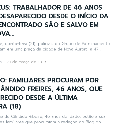
EUS: TRABALHADOR DE 46 ANOS
DESAPARECIDO DESDE O INÍCIO DA
 ENCONTRADO SÃO E SALVO EM
VA...
 quinta-feira (21), policiais do Grupo de Patrulhamento
aram em uma praça da cidade de Nova Aurora, a 47...
s
-
21 de março de 2019
O: FAMILIARES PROCURAM POR
ÂNDIDO FREIRES, 46 ANOS, QUE
RECIDO DESDE A ÚLTIMA
A (18)
inaldo Cândido Ribeiro, 46 anos de idade, estão a sua
es familiares que procuraram a redação do Blog do...