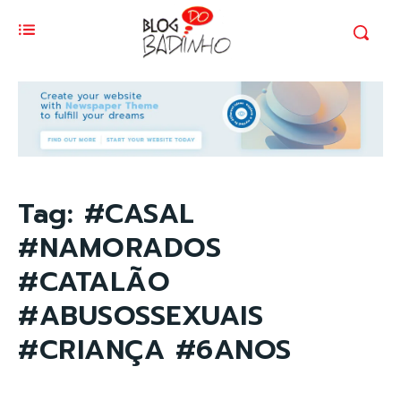
Tag:
#CASAL
#NAMORADOS
#CATALÃO
#ABUSOSSEXUAIS
#CRIANÇA #6ANOS