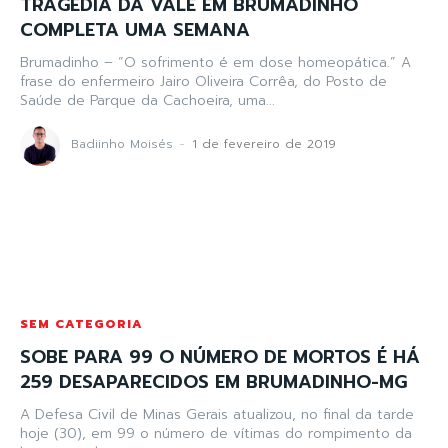
TRAGÉDIA DA VALE EM BRUMADINHO
COMPLETA UMA SEMANA
Brumadinho – “O sofrimento é em dose homeopática.” A
frase do enfermeiro Jairo Oliveira Corrêa, do Posto de
Saúde de Parque da Cachoeira, uma...
Badiinho Moisés
-
1 de fevereiro de 2019
SEM CATEGORIA
SOBE PARA 99 O NÚMERO DE MORTOS É HÁ
259 DESAPARECIDOS EM BRUMADINHO-MG
A Defesa Civil de Minas Gerais atualizou, no final da tarde
hoje (30), em 99 o número de vítimas do rompimento da